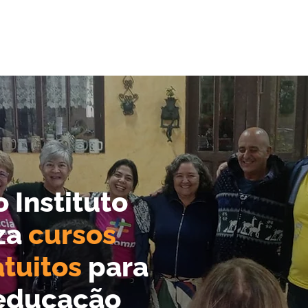
 Instituto
za
cursos
tuitos
para
 educação