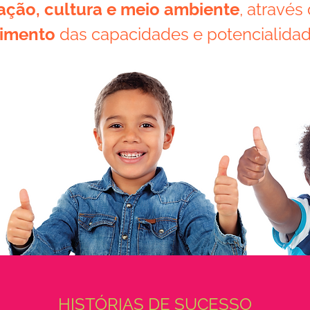
ção, cultura e meio ambiente
, através
vimento
das capacidades e potencialida
HISTÓRIAS DE SUCESSO