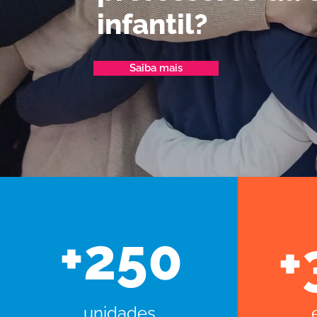
infantil?
Saiba mais
+250
+
unidades