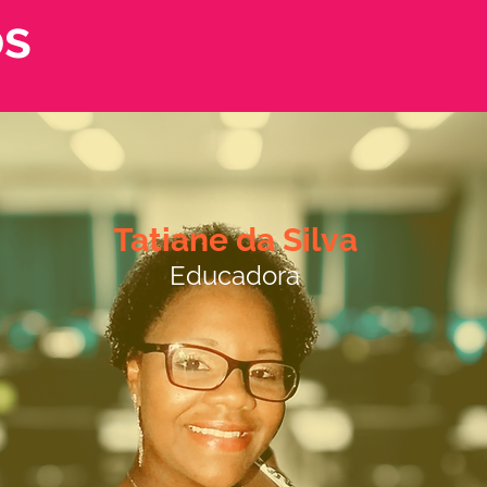
os
Tatiane da Silva
Educadora