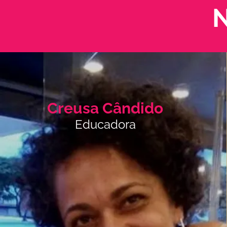
N
Creusa Cândido
Educadora