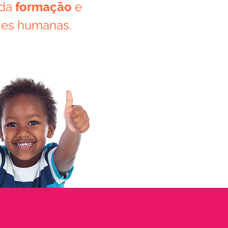
 da
formação
e
des humanas.