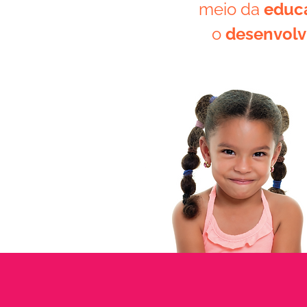
meio da
educa
o
desenvol