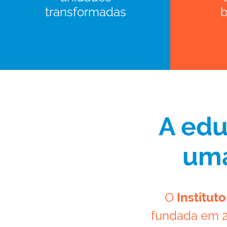
transformadas
b
A edu
uma
O
Institut
fundada em 20