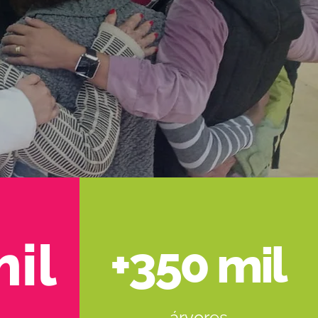
mil
+350 mil
árvores