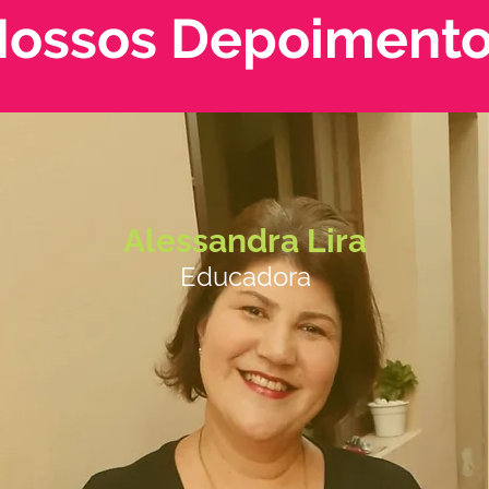
ossos Depoiment
Alessandra Lira
Educadora