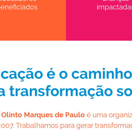
eneficiados
impactada
cação é o caminh
 transformação so
o Olinto Marques de Paulo
é uma organiz
07. Trabalhamos para gerar transformaç