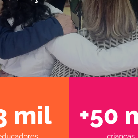
3 mil
+50 
educadores
crianças