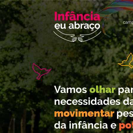
cam
Vamos
olhar
par
necessidades da
movimentar
pes
da infância e
po