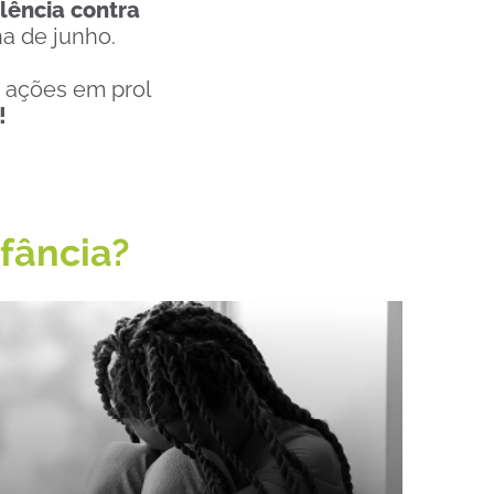
lência contra
a de junho.
 ações em prol
!
nfância?