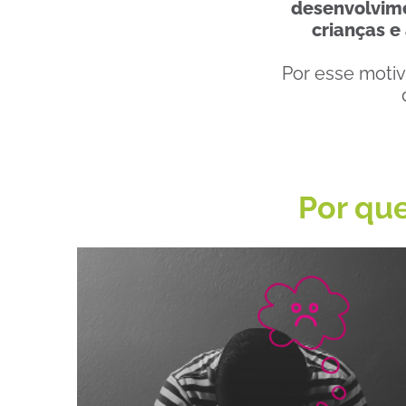
desenvolvime
crianças e
Por esse moti
Por qu