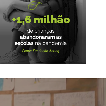
+1,6 milhão
de crianças
abandonaram as
escolas
na pandemia
Fonte: Fundação Abrinq