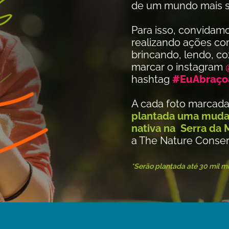
de um mundo mais s
Para isso, convidamo
realizando ações com 
brincando, lendo, c
marcar o instagram
hashtag
#EuAbraçoa
A cada foto marcada 
plantada uma muda 
nativa na Serra da 
a The Nature Conserv
*Serão plantada até 30 mil m