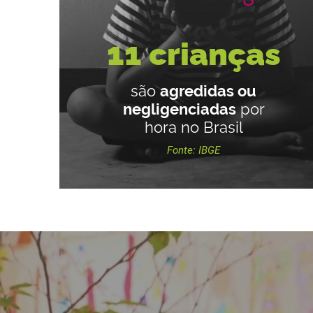
11 crianças
são
agredidas ou
negligenciadas
por
hora no Brasil
Fonte: IBGE