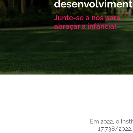
desenvolviment
Junte-se a nós para
abraçar a infância!
Em 2022, o Inst
17.738/2022