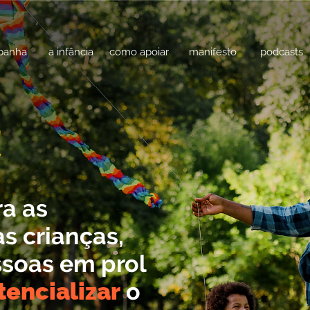
panha
a infância
como apoiar
manifesto
podcasts
a as
s crianças,
soas em prol
tencializar
o