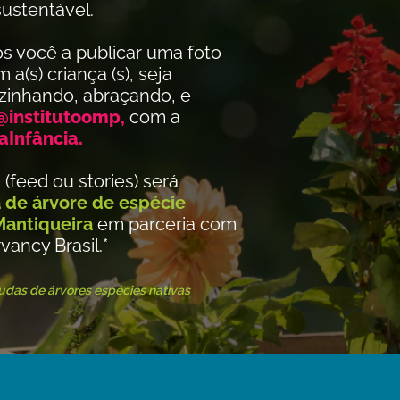
ustentável.
s você a publicar uma foto
a(s) criança (s), seja
ozinhando, abraçando, e
@institutoomp,
com a
Infância.
(feed ou stories) será
de árvore de espécie
Mantiqueira
em parceria com
ancy Brasil.*
udas de árvores espécies nativas