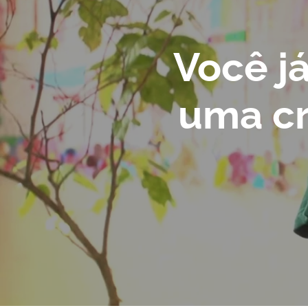
Você já
uma cr