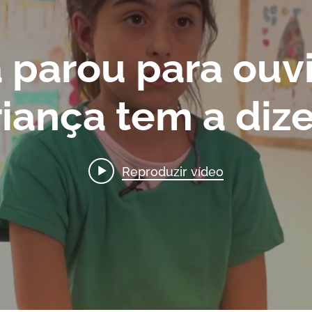
 parou para ouv
iança tem a dize
Reproduzir vídeo