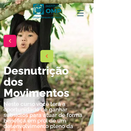
Desnutrição
dos
Movimentos
Neste curso você terá a
oportunidade de ganhar
subsídios para atuar de forma
benéfica em prol de um
desenvolvimento pleno da