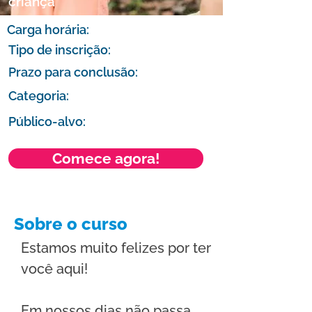
criança
Carga horária:
01:00
Tipo de inscrição:
Livre
Prazo para conclusão:
30 dias
Categoria:
Técnico/Prático
Público-alvo:
Todos
Comece agora!
Sobre o curso
Estamos muito felizes por ter 
você aqui!
Em nossos dias não passa 