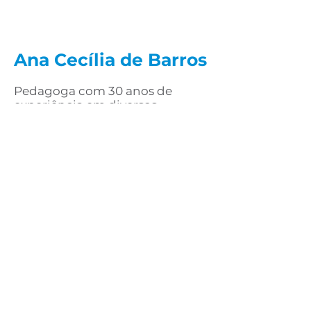
Ana Cecília de Barros
Pedagoga com 30 anos de
experiência em diversos
âmbitos educativos: educação
infantil, educação terapêutica,
ensino fundamental e
consultoria parental. Co-
fundadora da Aliança pela
Infância no Brasil. De 2017 a 2019
atuou como professora
cofundadora da Escola Waldorf
de Hong Kong, China.
Especializada em Educação
Terapêutica e em Pedagogia
Waldorf (St - Prèx /Dornach,
Suíça)
contato@instituto-omp.org.br