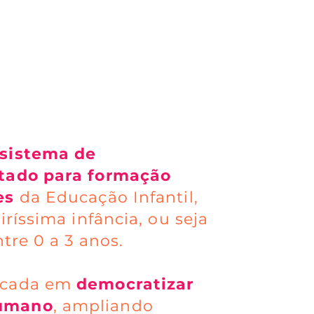
sistema de
tado para formação
es
da Educação Infantil,
ríssima infância, ou seja
tre 0 a 3 anos.
ocada em
democratizar
humano
, ampliando