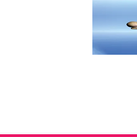
Aut
do 