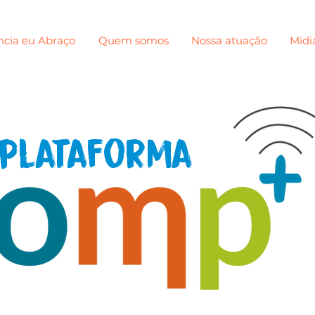
ncia eu Abraço
Quem somos
Nossa atuação
Midi
plataforma