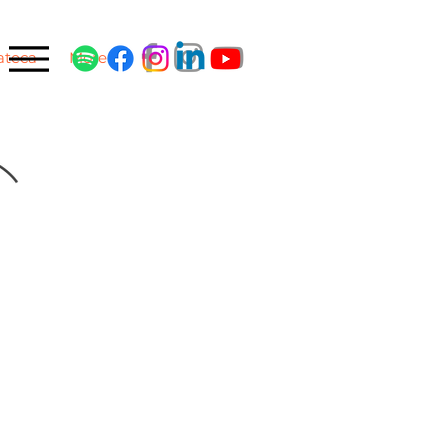
ateca
More